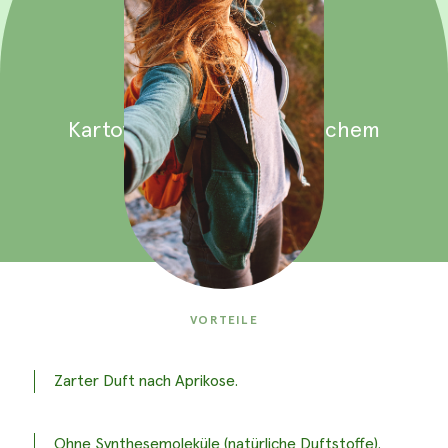
Kartoffelcreme
Kartoffelcreme
mit
natürlichem
Aprikosenduft
VORTEILE
Zarter Duft nach Aprikose.
Ohne Synthesemoleküle (natürliche Duftstoffe).