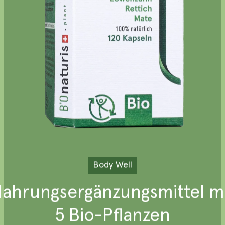
Orysterol
Serenity
Wake up
Sleepwell
Body
Well
ahrungsergänzungsmittel
m
5
Bio
-
Pflanzen