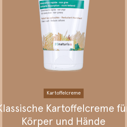
Orysterol
Serenity
Wake up
Sleepwell
Kartoffelcreme
Klassische
Kartoffelcreme
fü
Körper
und
Hände