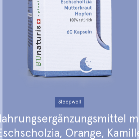
Orysterol
Serenity
Wake up
Sleepwell
Sleepwell
ahrungsergänzungsmittel
m
Eschscholzia
,
Orange
,
Kamill