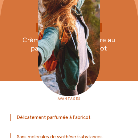
Crèmes
à
la
pomme
de
terre
Crème
à
la
pomme
de
terre
au
parfum
naturel
d
’
abricot
AVANTAGES
Délicatement parfumée à l’abricot.
Sans molécules de synthèse (substances