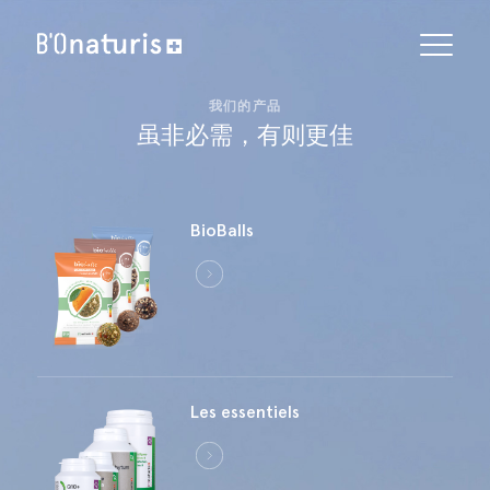
Bionaturis
CN
搜
索：
EN
我
们
的
产
品
DERMO COSMETIQUE
虽
非
必
需
，
有
则
更
佳
FR
Crèmes à la pomme de terre
DE
COMPLÉMENTS ALIMENTAIRES
IT
Formules complexes exclusives
BioBalls
COMPLÉMENTS ALIMENTAIRES
Les essentiels
SUPERALIMENT
BioBalls
Bionaturis 宇宙
Les essentiels
在哪里可以找到我们的产品